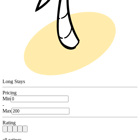
Long Stays
Pricing
Min
-
Max
Rating
all ratings