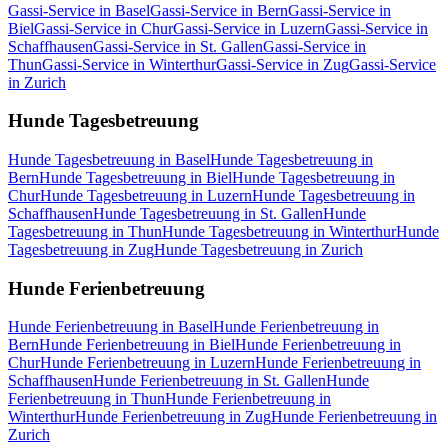
Gassi-Service in Basel
Gassi-Service in Bern
Gassi-Service in
Biel
Gassi-Service in Chur
Gassi-Service in Luzern
Gassi-Service in
Schaffhausen
Gassi-Service in St. Gallen
Gassi-Service in
Thun
Gassi-Service in Winterthur
Gassi-Service in Zug
Gassi-Service
in Zurich
Hunde Tagesbetreuung
Hunde Tagesbetreuung in Basel
Hunde Tagesbetreuung in
Bern
Hunde Tagesbetreuung in Biel
Hunde Tagesbetreuung in
Chur
Hunde Tagesbetreuung in Luzern
Hunde Tagesbetreuung in
Schaffhausen
Hunde Tagesbetreuung in St. Gallen
Hunde
Tagesbetreuung in Thun
Hunde Tagesbetreuung in Winterthur
Hunde
Tagesbetreuung in Zug
Hunde Tagesbetreuung in Zurich
Hunde Ferienbetreuung
Hunde Ferienbetreuung in Basel
Hunde Ferienbetreuung in
Bern
Hunde Ferienbetreuung in Biel
Hunde Ferienbetreuung in
Chur
Hunde Ferienbetreuung in Luzern
Hunde Ferienbetreuung in
Schaffhausen
Hunde Ferienbetreuung in St. Gallen
Hunde
Ferienbetreuung in Thun
Hunde Ferienbetreuung in
Winterthur
Hunde Ferienbetreuung in Zug
Hunde Ferienbetreuung in
Zurich